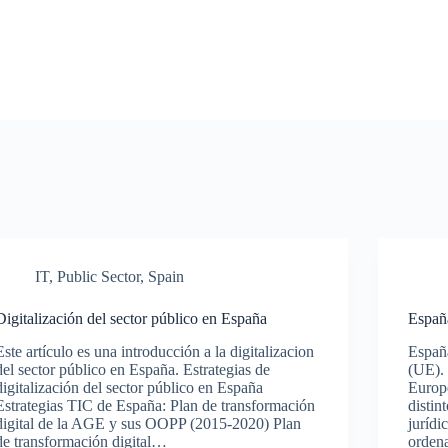
IT
,
Public Sector
,
Spain
Digitalización del sector público en España
Españ
Este artículo es una introducción a la digitalizacion
Españ
del sector público en España. Estrategias de
(UE). 
digitalización del sector público en España
Europe
Estrategias TIC de España: Plan de transformación
distin
digital de la AGE y sus OOPP (2015-2020) Plan
jurídi
de transformación digital…
orden