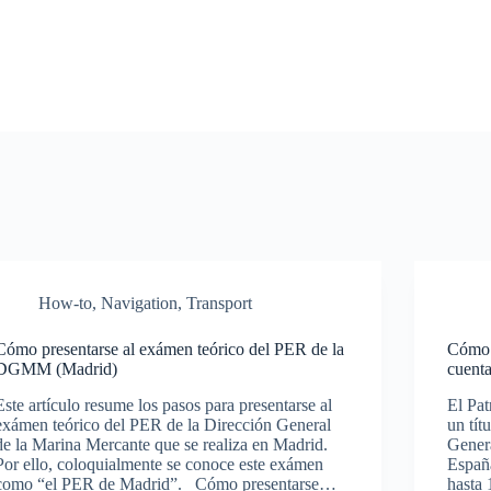
How-to
,
Navigation
,
Transport
Cómo presentarse al exámen teórico del PER de la
Cómo 
DGMM (Madrid)
cuenta
Este artículo resume los pasos para presentarse al
El Pa
exámen teórico del PER de la Dirección General
un tít
de la Marina Mercante que se realiza en Madrid.
Gener
Por ello, coloquialmente se conoce este exámen
Españ
como “el PER de Madrid”. Cómo presentarse…
hasta 